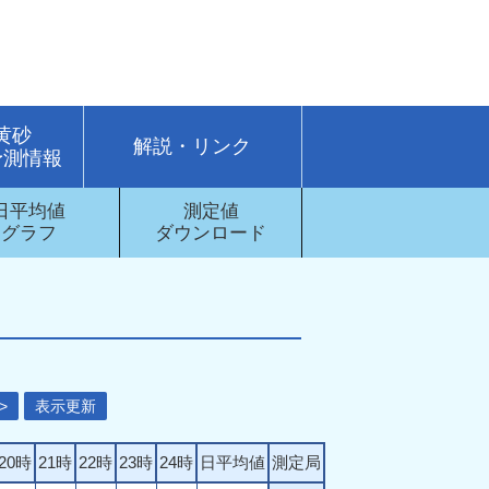
・黄砂
解説・リンク
予測情報
日平均値
測定値
グラフ
ダウンロード
>
表示更新
20時
21時
22時
23時
24時
日平均値
測定局