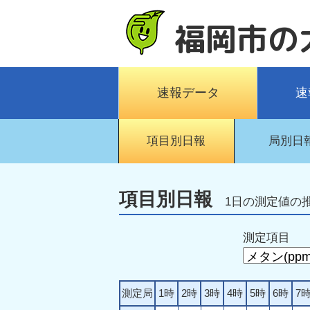
福岡市の
速報データ
速
項目別日報
局別日
項目別日報
1日の測定値の
測定項目
測定局
1時
2時
3時
4時
5時
6時
7