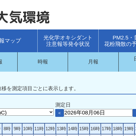
大気環境
光化学オキシダント
PM2.5
報マップ
注意報等発令状況
花粉飛散の
報
時報
月報
推移を測定項目ごとに表示します。
測定日
<
時
8時
9時
10時
11時
12時
13時
14時
15時
16時
17時
18時
19時