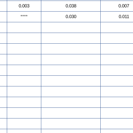
0.003
0.038
0.007
****
0.030
0.011