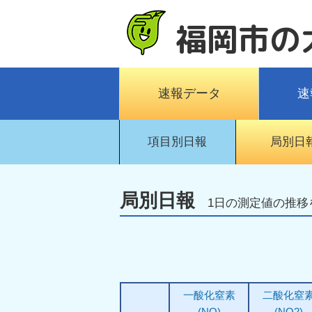
福岡市の
速報データ
速
項目別日報
局別日
局別日報
1日の測定値の推移
一酸化窒素
二酸化窒
(NO)
(NO2)