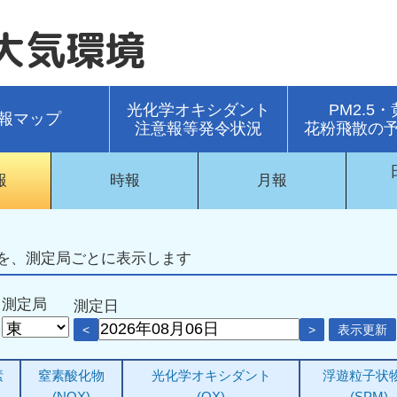
大気環境
光化学オキシダント
PM2.5
報マップ
注意報等発令状況
花粉飛散の
報
時報
月報
を、測定局ごとに表示します
測定局
測定日
<
>
表示更新
素
窒素酸化物
光化学オキシダント
浮遊粒子状
(NOX)
(OX)
(SPM)