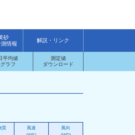
・黄砂
解説・リンク
予測情報
日平均値
測定値
グラフ
ダウンロード
物質
風速
風向
(WS)
(WD)